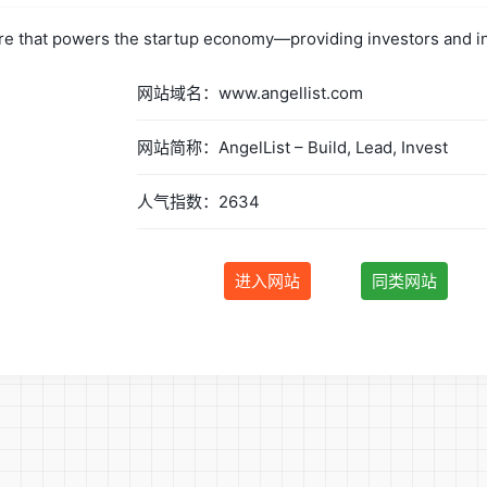
ture that powers the startup economy—providing investors and in
网站域名：www.angellist.com
网站简称：AngelList – Build, Lead, Invest
人气指数：2634
进入网站
同类网站