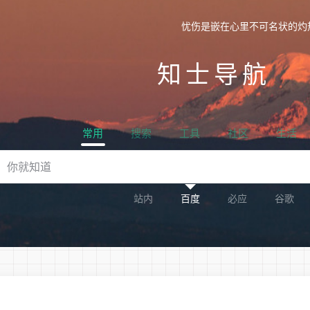
忧伤是嵌在心里不可名状的灼
知士导航
常用
搜索
工具
社区
生活
站内
百度
必应
谷歌