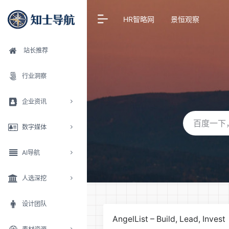
HR智略网
景恒观察
站长推荐
行业洞察
企业资讯
数字媒体
AI导航
人选深挖
设计团队
AngelList – Build, Lead, Invest