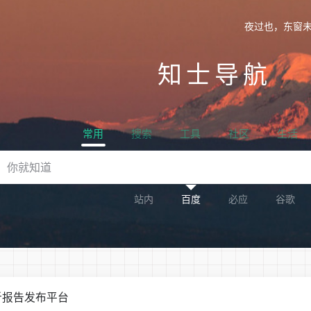
夜过也，东窗
知士导航
常用
搜索
工具
社区
生活
站内
百度
必应
谷歌
析报告发布平台