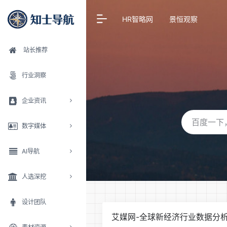
HR智略网
景恒观察
站长推荐
行业洞察
企业资讯
数字媒体
AI导航
人选深挖
设计团队
艾媒网-全球新经济行业数据分