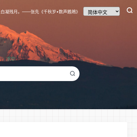
未白凝残月。——张先《千秋岁•数声鶗鴂》
求职