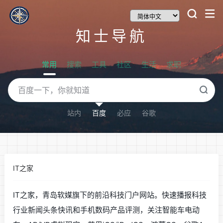
知士导航
常用
搜索
工具
社区
生活
求职
站内
百度
必应
谷歌
IT之家
IT之家，青岛软媒旗下的前沿科技门户网站。快速播报科技
行业新闻头条快讯和手机数码产品评测，关注智能车电动