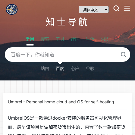
知士导航
常用
搜索
工具
社区
生活
求职
站内
百度
必应
谷歌
Umbrel - Personal home cloud and OS for self-hosting
UmbrelOS是一款通过docker安装的服务器可视化管理界
面，最早该项目是做加密货币出生的，内置了数十款加密货