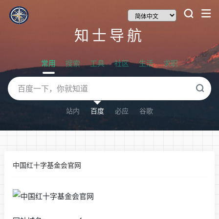
知士导航
常用
搜索
工具
社区
生活
求职
站内
百度
必应
谷歌
中国红十字基金会官网