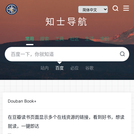
知士导航
常用
搜索
工具
社区
生活
求职
站内
百度
必应
谷歌
Douban Book+
在豆瓣读书页面显示多个在线资源的链接，看到好书，想读
就读，一键即达