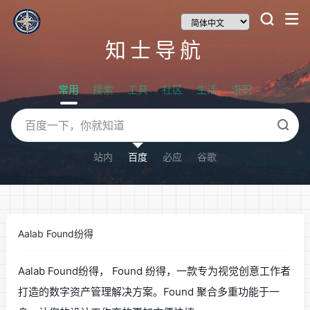
知士导航
常用
搜索
工具
社区
生活
求职
站内
百度
必应
谷歌
Aalab Found纷得
Aalab Found纷得， Found 纷得，一款专为视觉创意工作者
打造的数字资产管理解决方案。Found 聚合多重功能于一