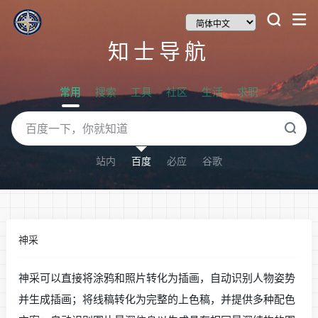
知士导航
常用
搜索
工具
社区
生活
求职
站内
百度
必应
谷歌
神采
神采可以直接将涂鸦和照片转化为插画，自动识别人物姿势
并生成插画；将线稿转化为完整的上色稿，并提供多种配色