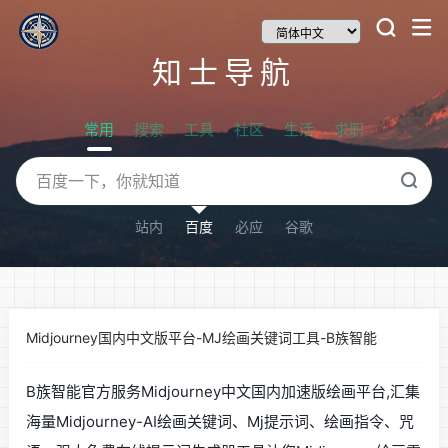
知士导航
常用
搜索
工具
社区
生活
求职
站内
百度
必应
谷歌
Midjourney国内中文版平台-MJ绘画关键词工具-B族智能
B族智能官方服务Midjourney中文国内加速版绘画平台,汇集
海量Midjourney-AI绘画关键词、Mj提示词、绘画指令、咒