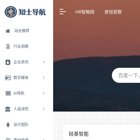
HR智略网
景恒观察
站长推荐
行业洞察
企业资讯
数字媒体
AI导航
人选深挖
设计团队
硅基智能