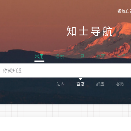
锻炼自
知士导航
常用
搜索
工具
社区
生活
站内
百度
必应
谷歌