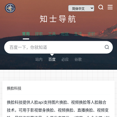
知士导航
常用
搜索
工具
社区
生活
求职
站内
百度
必应
谷歌
换脸科技
换脸科技提供人脸api支持图片换脸、视频换脸等人脸融合
技术，可用于影视替身换脸、视频换脸、直播换脸、视频变