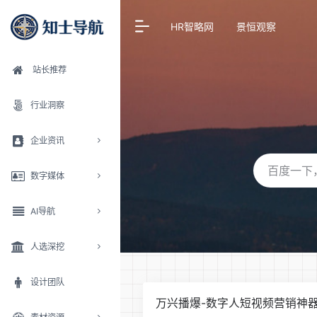
HR智略网
景恒观察
站长推荐
行业洞察
企业资讯
数字媒体
AI导航
人选深挖
设计团队
万兴播爆-数字人短视频营销神