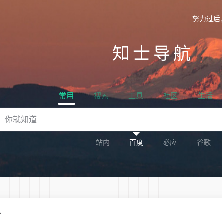
努力过后
知士导航
常用
搜索
工具
社区
生活
站内
百度
必应
谷歌
器