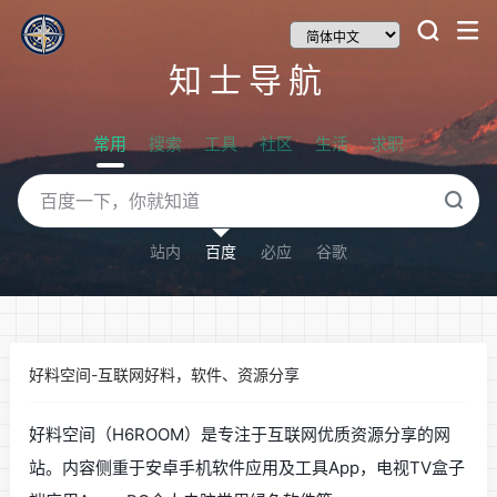
知士导航
常用
搜索
工具
社区
生活
求职
站内
百度
必应
谷歌
好料空间-互联网好料，软件、资源分享
好料空间（H6ROOM）是专注于互联网优质资源分享的网
站。内容侧重于安卓手机软件应用及工具App，电视TV盒子