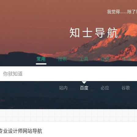
我觉得……除了
知士导航
常用
搜索
工具
社区
生活
站内
百度
必应
谷歌
国内专业设计师网站导航