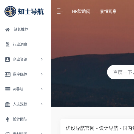
HR智略网
景恒观察
站长推荐
行业洞察
企业资讯
数字媒体
AI导航
人选深挖
设计团队
优设导航官网 - 设计导航 - 