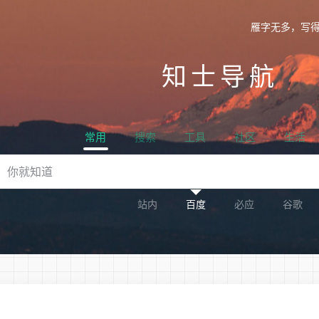
雁字无多，写
知士导航
常用
搜索
工具
社区
生活
站内
百度
必应
谷歌