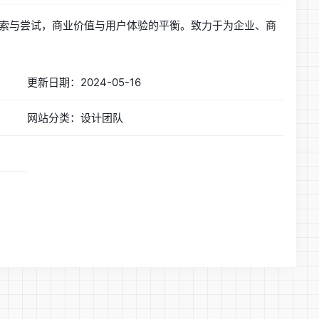
设计探索与尝试，商业价值与用户体验的平衡。致力于为企业、商
更新日期：2024-05-16
网站分类：设计团队