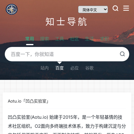
知士导航
常用
搜索
工具
社区
生活
求职
站内
百度
必应
谷歌
Aotu.io「凹凸实验室」
凹凸实验室(Aotu.io) 始建于2015年，是一个年轻基情的技
术社区组织。O2面向多终端技术体系，致力于构建沉淀与分