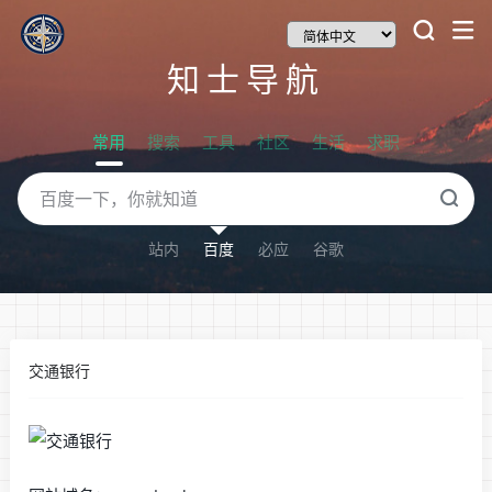
知士导航
常用
搜索
工具
社区
生活
求职
站内
百度
必应
谷歌
交通银行