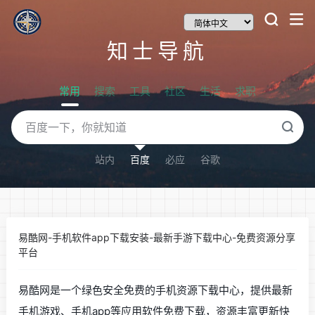
知士导航
常用
搜索
工具
社区
生活
求职
站内
百度
必应
谷歌
易酷网-手机软件app下载安装-最新手游下载中心-免费资源分享
平台
易酷网是一个绿色安全免费的手机资源下载中心，提供最新
手机游戏、手机app等应用软件免费下载，资源丰富更新快