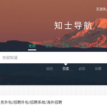
天涯失
知士导航
常用
搜索
工具
社区
生活
站内
百度
必应
谷歌
务外包/招聘外包/招聘系统/海外招聘