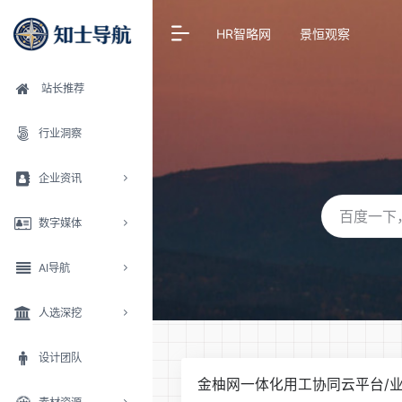
HR智略网
景恒观察
站长推荐
行业洞察
企业资讯
数字媒体
AI导航
人选深挖
设计团队
金柚网一体化用工协同云平台/业