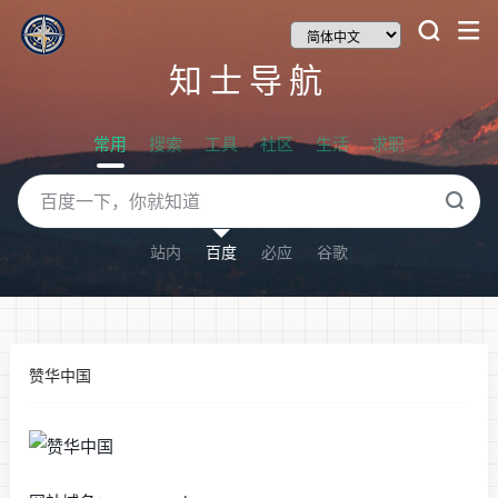
知士导航
常用
搜索
工具
社区
生活
求职
站内
百度
必应
谷歌
赞华中国