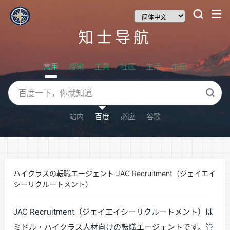
知士导航
常用
搜索
工具
社区
生活
求职
站内
百度
必应
谷歌
ハイクラスの転職エージェント JAC Recruitment（ジェイエイ
シーリクルートメント）
JAC Recruitment（ジェイエイシーリクルートメント）は
ミドル・ハイクラス人材向けの転職エージェントです。管