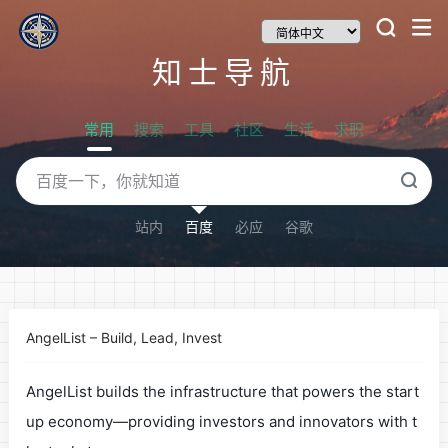
知士导航
常用
搜索
工具
社区
生活
求职
站内
百度
必应
谷歌
AngelList – Build, Lead, Invest
AngelList builds the infrastructure that powers the start
up economy—providing investors and innovators with t