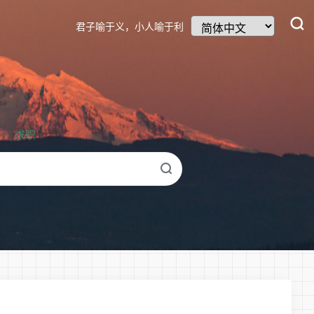
君子喻于义，小人喻于利
求职