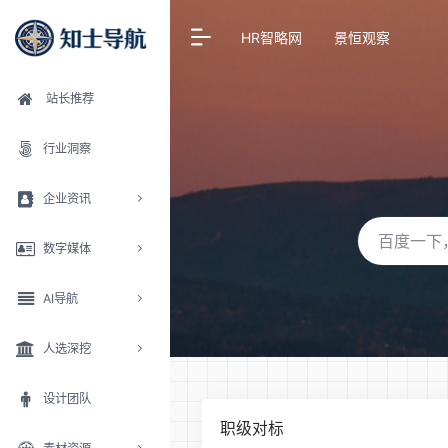
HR智略网
景恒观察
站长推荐
行业洞察
企业资讯
数字媒体
AI导航
人选深挖
设计团队
职级对标