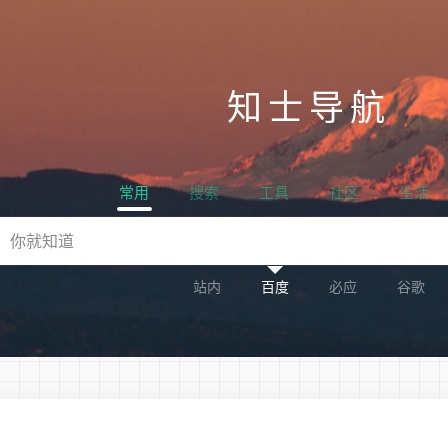
知士导航
常用
搜索
工具
社区
生活
站内
百度
必应
谷歌