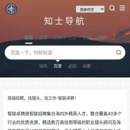
知士导航
常用
搜索
工具
社区
生活
求职
站内
百度
必应
谷歌
高端招聘，找猎头，找工作-智联卓聘！
智联卓聘是智联招聘集合海内外精英人才，整合覆盖40多个
行业的优质资源，精选数万高信用等级的职业猎头顾问及海