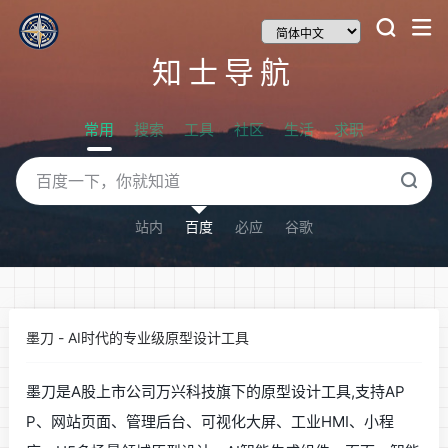
知士导航
常用
搜索
工具
社区
生活
求职
站内
百度
必应
谷歌
墨刀 - AI时代的专业级原型设计工具
墨刀是A股上市公司万兴科技旗下的原型设计工具,支持AP
P、网站页面、管理后台、可视化大屏、工业HMI、小程