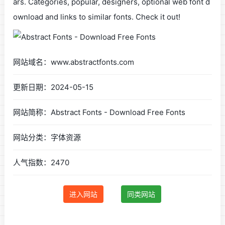
ars. Categories, popular, designers, optional web font d
ownload and links to similar fonts. Check it out!
网站域名：www.abstractfonts.com
更新日期：2024-05-15
网站简称：Abstract Fonts - Download Free Fonts
网站分类：字体资源
人气指数：2470
进入网站
同类网站