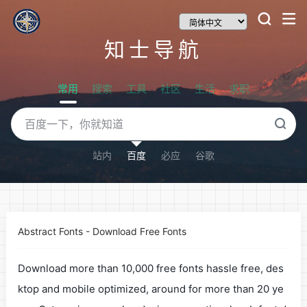
知士导航
常用
搜索
工具
社区
生活
求职
站内
百度
必应
谷歌
Abstract Fonts - Download Free Fonts
Download more than 10,000 free fonts hassle free, des
ktop and mobile optimized, around for more than 20 ye