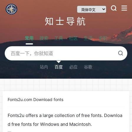
知士导航
常用
搜索
工具
社区
生活
求职
站内
百度
必应
谷歌
Fonts2u.com Download fonts
Fonts2u offers a large collection of free fonts. Downloa
d free fonts for Windows and Macintosh.