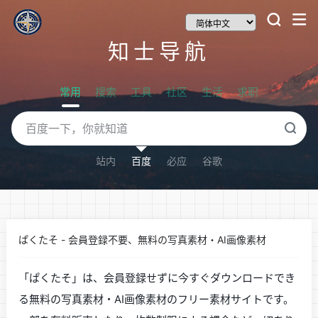
知士导航
常用
搜索
工具
社区
生活
求职
站内
百度
必应
谷歌
ぱくたそ - 会員登録不要、無料の写真素材・AI画像素材
「ぱくたそ」は、会員登録せずに今すぐダウンロードでき
る無料の写真素材・AI画像素材のフリー素材サイトです。