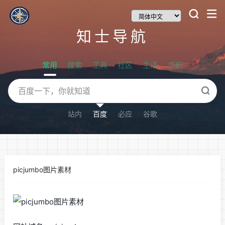
知士导航
常用
搜索
工具
社区
生活
求职
站内
百度
必应
谷歌
picjumbo图片素材