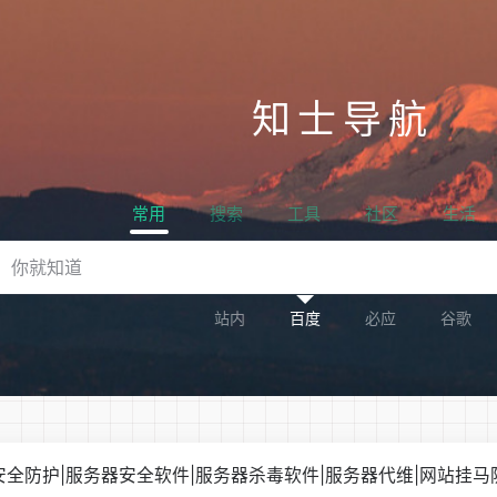
知士导航
常用
搜索
工具
社区
生活
站内
百度
必应
谷歌
安全防护|服务器安全软件|服务器杀毒软件|服务器代维|网站挂马