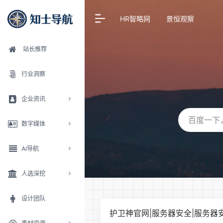
HR智略网
景恒观察
站长推荐
行业洞察
企业资讯
数字媒体
AI导航
人选深挖
设计团队
护卫神官网|服务器安全|服务器