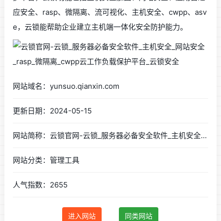
应安全、rasp、微隔离、流可视化、主机安全、cwpp、asv
e，云锁能帮助企业建立主机端一体化安全防护能力。
网站域名：yunsuo.qianxin.com
更新日期：2024-05-15
网站简称：云锁官网-云锁_服务器必备安全软件_主机安全_网站安全_rasp_微隔离_cwpp云工作负载保护平台_云锁安全
网站分类：管理工具
人气指数：2655
进入网站
同类网站