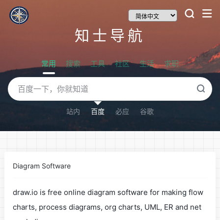
知士导航
常用
搜索
工具
社区
生活
求职
站内
百度
必应
谷歌
Diagram Software
draw.io is free online diagram software for making flow
charts, process diagrams, org charts, UML, ER and net