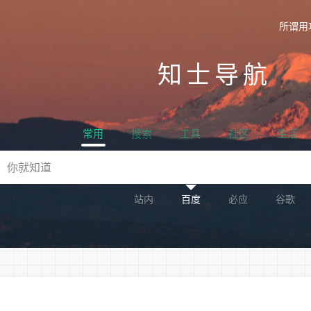
所谓用
知士导航
常用
搜索
工具
社区
生活
站内
百度
必应
谷歌