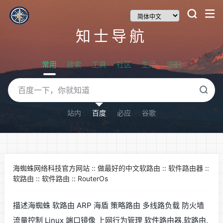
知士导航
常用
搜索
工具
社区
生活
求职
站内
百度
必应
谷歌
海蜘蛛网络科技官方网站 :: 做最好的中文软路由 :: 软件路由器 ::
软路由 :: 软件路由 :: RouterOs
描述海蜘蛛 软路由 ARP 海盾 策略路由 多线路负载 防火墙
流量控制 Linux 端口镜像 上网行为管理 软件路由器,软路由,