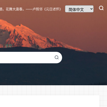
酒，花舞大唐春。——卢照邻《元日述怀》
求职