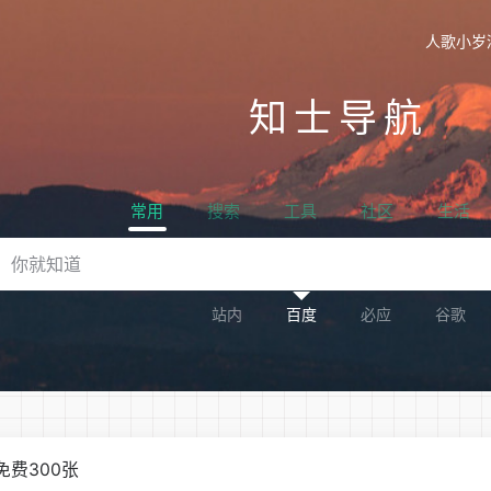
人歌小岁
知士导航
常用
搜索
工具
社区
生活
站内
百度
必应
谷歌
免费300张