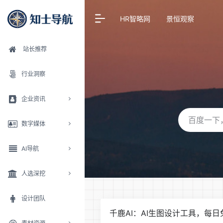
HR智略网
景恒观察
站长推荐
行业洞察
企业资讯
数字媒体
AI导航
人选深挖
设计团队
千鹿AI：AI生图设计工具，每日