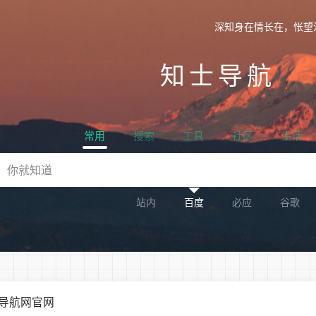
深知身在情长在，怅望
知士导航
常用
搜索
工具
社区
生活
站内
百度
必应
谷歌
- AI导航网官网