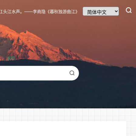
江头江水声。——李商隐《暮秋独游曲江》
求职