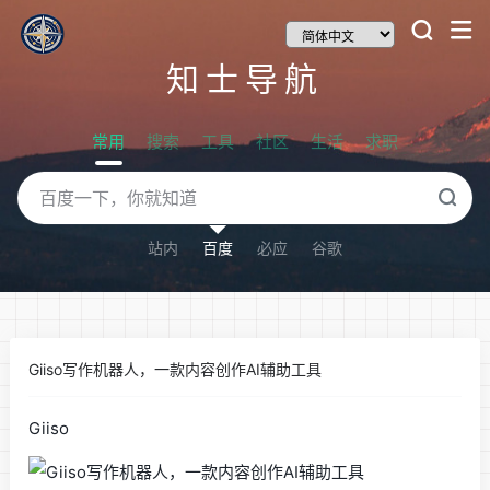
知士导航
常用
搜索
工具
社区
生活
求职
站内
百度
必应
谷歌
Giiso写作机器人，一款内容创作AI辅助工具
Giiso