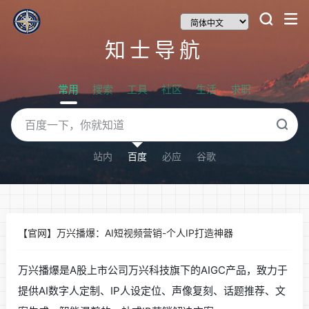
知士导航
常用
搜索
工具
社区
生活
求职
站内
百度
必应
谷歌
【官网】万兴播爆：AI短视频营销-个人IP打造神器
万兴播爆是A股上市公司万兴科技旗下的AIGC产品，致力于
提供AI数字人定制、IP人设定位、声像复刻、话题推荐、文