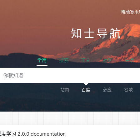
晓晴寒未
知士导航
常用
搜索
工具
社区
生活
站内
百度
必应
谷歌
2.0.0 documentation