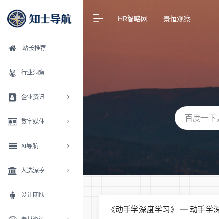
HR智略网
景恒观察
站长推荐
行业洞察
企业资讯
数字媒体
AI导航
人选深挖
设计团队
《动手学深度学习》 — 动手学深度学习 