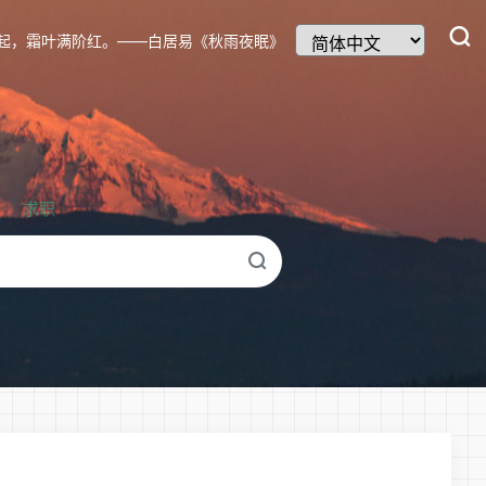
起，霜叶满阶红。——白居易《秋雨夜眠》
求职