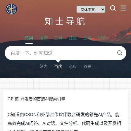
知士导航
常用
搜索
工具
社区
生活
求职
站内
百度
必应
谷歌
C知道-开发者的首选AI搜索引擎
C知道由CSDN和外部合作伙伴联合研发的领先AI产品，能
高效完成AI问答、AI对话、文件分析、代码生成以及开发相