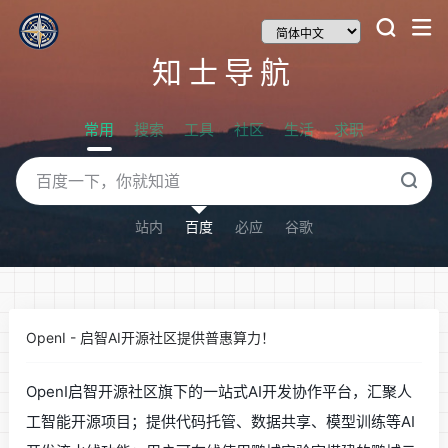
知士导航
常用
搜索
工具
社区
生活
求职
站内
百度
必应
谷歌
OpenI - 启智AI开源社区提供普惠算力！
OpenI启智开源社区旗下的一站式AI开发协作平台，汇聚人
工智能开源项目；提供代码托管、数据共享、模型训练等AI