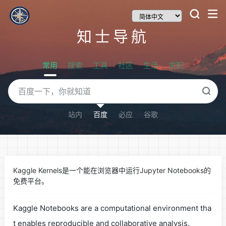
知士导航
常用
搜索
工具
社区
生活
求职
站内
百度
必应
谷歌
Kaggle Kernels是一个能在浏览器中运行Jupyter Notebooks的
免费平台。
Kaggle Notebooks are a computational environment tha
t enables reproducible and collaborative analysis.