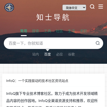
知士导航
常用
搜索
工具
社区
生活
求职
站内
百度
必应
谷歌
InfoQ：一个实践驱动的技术社区资讯站点
InfoQ旗下专业技术博客社区。致力于成为技术开发领域精
品内容的创作园地。InfoQ全渠道资源支持和推荐，欢迎所