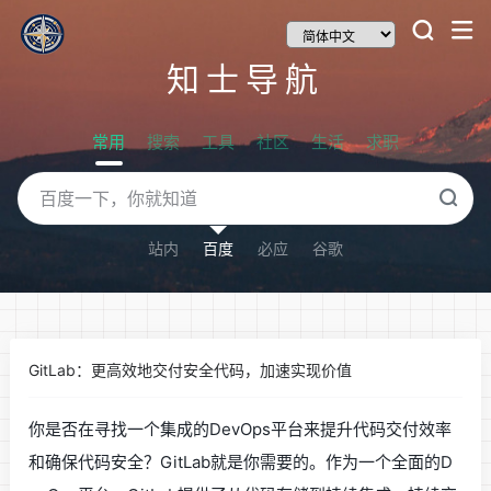
知士导航
常用
搜索
工具
社区
生活
求职
站内
百度
必应
谷歌
GitLab：更高效地交付安全代码，加速实现价值
你是否在寻找一个集成的DevOps平台来提升代码交付效率
和确保代码安全？GitLab就是你需要的。作为一个全面的D